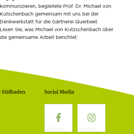
kommunizieren, begleitete Prof. Dr. Michael von
Kutschenbach gemeinsam mit uns bei der
Denkwerkstatt für die Gärtnerei Querbeet.
Lesen Sie, was Michael von Kutzschenbach über
die gemeinsame Arbeit berichtet:
g-Südbaden
Social Media
Regionalwert Newsletter
Facebook
Instagram
Immer up to date! Einfach zum Newsletter anmelden
und maximal einmal monatlich relevante Inhalte
erhalten: