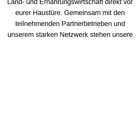
Land- und Ernährungswirtschaft direkt vor
eurer Haustüre. Gemeinsam mit den
teilnehmenden Partnerbetrieben und
unserem starken
Netzwerk
stehen unsere
Aktionär:innen mit ihrem Investment für
eine bewusste Mitgestaltung lebenswerter
Dörfer, Städte und Regionen.
regional. nachhaltig. innovativ.
Die regionale Bürgeraktie –
eine echte Grünanlage