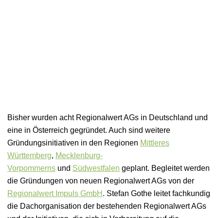
Hier findet ihr die geballte Kompetenz unserer
Informiert euch
Partnerbetriebe. Von Landwirtschaft, Verarbeitung,
Logistik, Handel, Beratung bis Gastronomie ist in
Wer, wo, was, warum und überhaupt was gerade
Regional investieren
unserem Netzwerk die regionale
bei uns aktuell los ist, findet ihr auf dieser Seite.
Wertschöpfungskette vertreten.
Gerade jetzt ist es wichtiger denn je, regional und
nachhaltig wirtschaftende Betriebe in Freiburg und
mehr erfahren
Umgebung zu stärken. Mit der Bürgeraktie tut ihr
mehr erfahren
Bisher wurden acht Regionalwert AGs in Deutschland und
genau das.
eine in Österreich gegründet. Auch sind weitere
Gründungsinitiativen in den Regionen
Mittleres
Württemberg
,
Mecklenburg-
Aktuelles und Termine
Übersicht Partnerbetriebe
mehr erfahren
Vorpommerns
und
Südwestfalen
geplant. Begleitet werden
die Gründungen von neuen Regionalwert AGs von der
Über uns
Regionalwert Impuls GmbH
. Stefan Gothe leitet fachkundig
Partnerbetrieb werden
die Dachorganisation der bestehenden Regionalwert AGs
Aktien erwerben