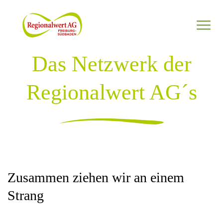
Zum Inhalt springen
Das Netzwerk der
Netzwerk
Regionalwert AG´s
Informieren
Regional investieren
Zusammen ziehen wir an einem
Jetzt Partnerbetrieb werden
Strang
Netzwerk kennenlernen