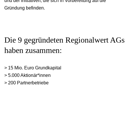
und der Initiativen, die sich in Vorbereitung auf die
Offene Stellen
Das überregionale Netzwerk
Gründung befinden.
Die Geschäftsberichte
Kontakt & Anfahrt
Referenzen
FAQ zur Aktie
Die 9 gegründeten Regionalwert AGs
Downloads
haben zusammen:
> 15 Mio. Euro Grundkapital
> 5.000 Aktionär*innen
> 200 Partnerbetriebe