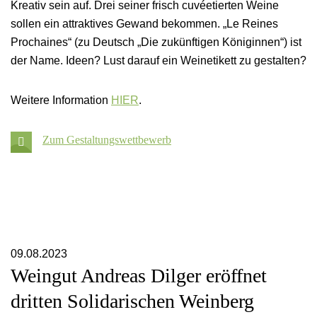
Kreativ sein auf. Drei seiner frisch cuvéetierten Weine
sollen ein attraktives Gewand bekommen. „Le Reines
Prochaines“ (zu Deutsch „Die zukünftigen Königinnen“) ist
der Name. Ideen? Lust darauf ein Weinetikett zu gestalten?
Weitere Information
HIER
.
Opens downoad in new tab
Zum Gestaltungswettbewerb
09.08.2023
Weingut Andreas Dilger eröffnet
dritten Solidarischen Weinberg