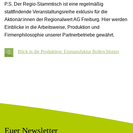
P.S. Der Regio-Stammtisch ist eine regelmäßig
stattfindende Veranstaltungsreihe exklusiv für die
Aktionär:innen der
Regionalwert AG Freiburg
. Hier werden
Einblicke in die Arbeitsweise, Produktion und
Firmenphilosophie unserer Partnerbetriebe gewährt.
Opens downoad in new tab
Blick in die Produktion: Eismanufaktur Bolleschlotzer
Euer Newsletter