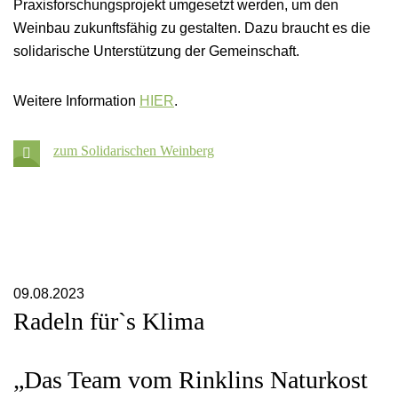
Praxisforschungsprojekt umgesetzt werden, um den
Weinbau zukunftsfähig zu gestalten. Dazu braucht es die
solidarische Unterstützung der Gemeinschaft.
Weitere Information
HIER
.
Opens downoad in new tab
zum Solidarischen Weinberg
09.08.2023
Radeln für`s Klima
„Das Team vom Rinklins Naturkost