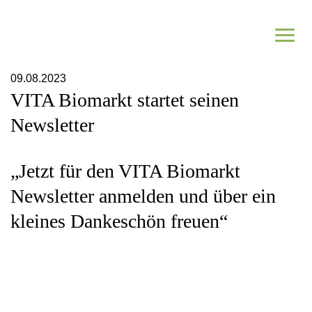
Zum Inhalt springen
09.08.2023
Netzwerk
VITA Biomarkt startet seinen
Newsletter
Informieren
„Jetzt für den VITA Biomarkt
Regional investieren
Newsletter anmelden und über ein
kleines Dankeschön freuen“
Jetzt Partnerbetrieb werden
Netzwerk kennenlernen