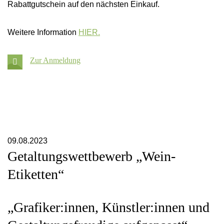
Offene Stellen
Rabattgutschein auf den nächsten Einkauf.
Das überregionale Netzwerk
Die Geschäftsberichte
Weitere Information
HIER.
Kontakt & Anfahrt
Referenzen
Opens downoad in new tab
Zur Anmeldung
FAQ zur Aktie
Downloads
09.08.2023
Getaltungswettbewerb „Wein-
Etiketten“
„Grafiker:innen, Künstler:innen und