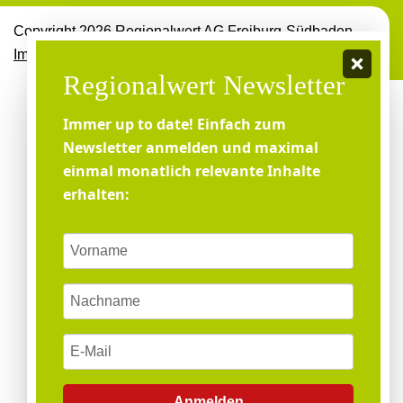
Copyright 2026 Regionalwert AG Freiburg-Südbaden
Impressum
Datenschutz­erklärung
Regionalwert Newsletter
Immer up to date! Einfach zum
Newsletter anmelden und maximal
einmal monatlich relevante Inhalte
erhalten:
Anmelden