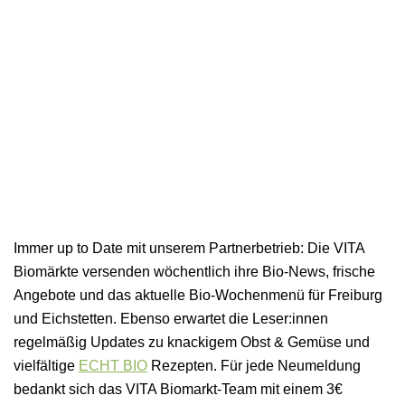
Hier findet ihr die geballte Kompetenz unserer
Informiert euch
Partnerbetriebe. Von Landwirtschaft, Verarbeitung,
Logistik, Handel, Beratung bis Gastronomie ist in
Wer, wo, was, warum und überhaupt was gerade
Regional investieren
unserem Netzwerk die regionale
bei uns aktuell los ist, findet ihr auf dieser Seite.
Wertschöpfungskette vertreten.
Gerade jetzt ist es wichtiger denn je, regional und
nachhaltig wirtschaftende Betriebe in Freiburg und
mehr erfahren
Umgebung zu stärken. Mit der Bürgeraktie tut ihr
mehr erfahren
genau das.
Immer up to Date mit unserem Partnerbetrieb: Die VITA
Biomärkte versenden wöchentlich ihre Bio-News, frische
Aktuelles und Termine
Angebote und das aktuelle Bio-Wochenmenü für Freiburg
Übersicht Partnerbetriebe
mehr erfahren
und Eichstetten. Ebenso erwartet die Leser:innen
regelmäßig Updates zu knackigem Obst & Gemüse und
Über uns
Partnerbetrieb werden
vielfältige
ECHT BIO
Rezepten. Für jede Neumeldung
bedankt sich das VITA Biomarkt-Team mit einem 3€
Aktien erwerben