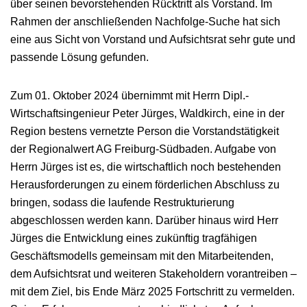
Offene Stellen
über seinen bevorstehenden Rücktritt als Vorstand. Im
Das überregionale Netzwerk
Rahmen der anschließenden Nachfolge-Suche hat sich
Die Geschäftsberichte
eine aus Sicht von Vorstand und Aufsichtsrat sehr gute und
Kontakt & Anfahrt
Referenzen
passende Lösung gefunden.
FAQ zur Aktie
Downloads
Zum 01. Oktober 2024 übernimmt mit Herrn Dipl.-
Wirtschaftsingenieur Peter Jürges, Waldkirch, eine in der
Region bestens vernetzte Person die Vorstandstätigkeit
der Regionalwert AG Freiburg-Südbaden. Aufgabe von
Herrn Jürges ist es, die wirtschaftlich noch bestehenden
Herausforderungen zu einem förderlichen Abschluss zu
bringen, sodass die laufende Restrukturierung
abgeschlossen werden kann. Darüber hinaus wird Herr
Jürges die Entwicklung eines zukünftig tragfähigen
Geschäftsmodells gemeinsam mit den Mitarbeitenden,
dem Aufsichtsrat und weiteren Stakeholdern vorantreiben –
mit dem Ziel, bis Ende März 2025 Fortschritt zu vermelden.