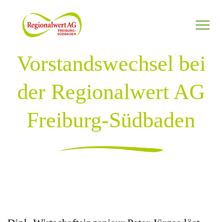
Zum Inhalt springen
Vorstandswechsel bei
Netzwerk
der Regionalwert AG
Informieren
Freiburg-Südbaden
Regional investieren
Jetzt Partnerbetrieb werden
Netzwerk kennenlernen