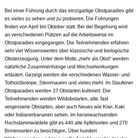
Offene Stellen
Das überregionale Netzwerk
Bei einer Führung durch das einzigartige Obstparadies gibt
Die Geschäftsberichte
es vieles zu sehen und zu probieren. Die Führungen
Kontakt & Anfahrt
Referenzen
finden von April bis Oktober statt. Bei der Begehung wird
an verschiedenen Plätzen auf die Arbeitsweise im
FAQ zur Aktie
Downloads
Obstparadies eingegangen. Die Teilnehmenden erfahren
sehr viel Wissenswertes über klassische und biologische
Obsterzeugung. Unter dem Motto „mehr als Obst“ werden
natürliche Zusammenhänge und Wechselwirkungen
erläutert. Gezeigt werden die verschiedenen Wasser- und
Totholzbiotope, Steinmauern und vieles mehr. Im Staufener
Obstparadies werden 37 Obstarten kultiviert. Die
Teilnehmenden werden Wildobstarten, alte, fast
vergessene Obstarten, aber auch Neues wie Kiwi, Kaki
oder Indianerbananen sehen. Im heranwachsenden
Hochstammwäldele gibt es 440 alte Apfelsorten und 270
Birnensorten zu besichtigen. Über hundert