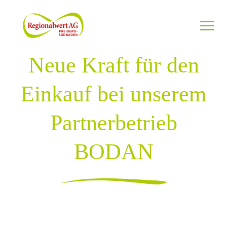
Zum Inhalt springen
Neue Kraft für den
Netzwerk
Einkauf bei unserem
Informieren
Partnerbetrieb
Regional investieren
BODAN
Jetzt Partnerbetrieb werden
Netzwerk kennenlernen