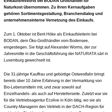
Einkaufsressorts bei BODAN Großhandel für
Offene Stellen
Das überregionale Netzwerk
Naturkost übernommen. Zu ihren Kernaufgaben
gehören Sortimentsgestaltung, Branchendialog und
Die Geschäftsberichte
Kontakt & Anfahrt
unternehmensinterne Vernetzung des Einkaufs.
Referenzen
FAQ zur Aktie
Downloads
Zum 1. Oktober ist Berit Höke als Einkaufsleiterin bei
BODAN, dem Öko-Großhändler vom Bodensee,
eingestiegen. Sie folgt auf Alexander Worms, der zur
Jahresmitte in die Geschäftsführung der NATURATA sàrl in
Luxemburg gewechselt ist.
Die 31-jährige Kauffrau und gebürtige Ostwestfalin bringt
bereits über 10 Jahre Erfahrung in der Vermarktung von
Bio-Lebensmitteln mit, und zwar sowohl auf
Einzelhandels- als auch auf Herstellerseite. Zuletzt war sie
für die Vertriebsagentur Ecolive in Köln tätig, wo sie als
Country-Managerin den Vertrieb in der DACH-Region für