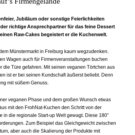
uf’s Firmengelände
feier, Jubiläum oder sonstige Feierlichkeiten
der richtige Ansprechpartner für das feine Dessert
seinen Raw-Cakes begeistert er die
Kuchenwelt.
uf dem Münstermarkt in Freiburg kaum wegzudenken.
ten Wagen auch für Firmenveranstaltungen buchen
r die Türe gefahren. Mit seinen veganen Törtchen aus
ten ist er bei seinen Kundschaft äußerst beliebt. Denn
ung mit süßem Genuss.
einer veganen Phase und dem großen Wunsch etwas
äus mit den FrohNat-Kuchen den Schritt von der
e in die regionale Start-up Welt gewagt. Diese 180°
orderungen. Zum Beispiel das Gleichgewicht zwischen
um, aber auch die Skalierung der Produkte mit