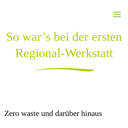
Zum Inhalt springen
So war’s bei der ersten
Netzwerk
Regional-Werkstatt
Informieren
Regional investieren
Jetzt Partnerbetrieb werden
Zero waste und darüber hinaus
Netzwerk kennenlernen